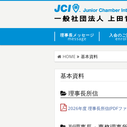
理事長メッセージ
入会のご
message
enrol
HOME
基本資料
基本資料
理事長所信
2026年度 理事長所信(PDFファ