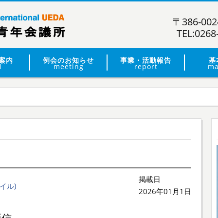
〒386-0
TEL:0268
案内
例会のお知らせ
事業・活動報告
基
l
meeting
report
ma
掲載日
イル)
2026年01月1日